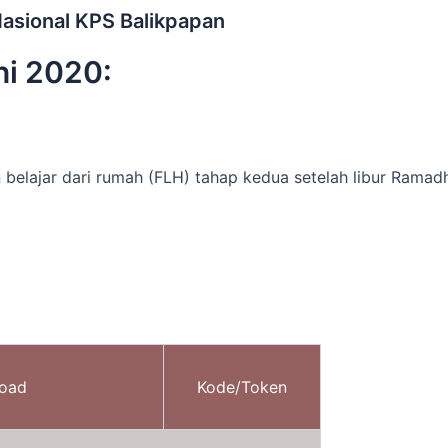
Nasional KPS Balikpapan
ni 2020:
n belajar dari rumah (FLH) tahap kedua setelah libur Ramad
load
Kode/Token