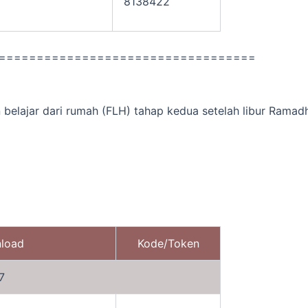
8138422
==================================
n belajar dari rumah (FLH) tahap kedua setelah libur Ramad
nload
Kode/Token
7