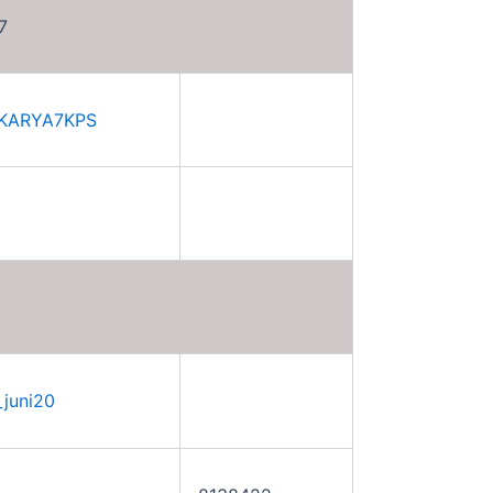
7
RAKARYA7KPS
_juni20