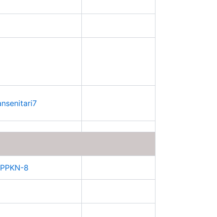
ansenitari7
NPPKN-8