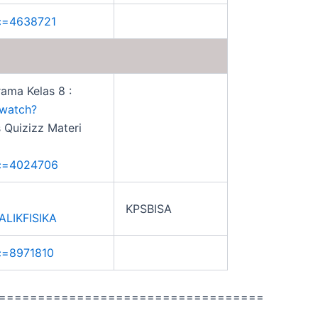
gc=4638721
rama Kelas 8 :
/watch?
 Quizizz Materi
?gc=4024706
KPSBISA
ALIKFISIKA
gc=8971810
==================================