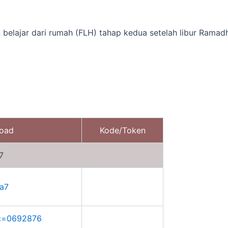
n belajar dari rumah (FLH) tahap kedua setelah libur Ramad
load
Kode/Token
7
na7
?gc=0692876