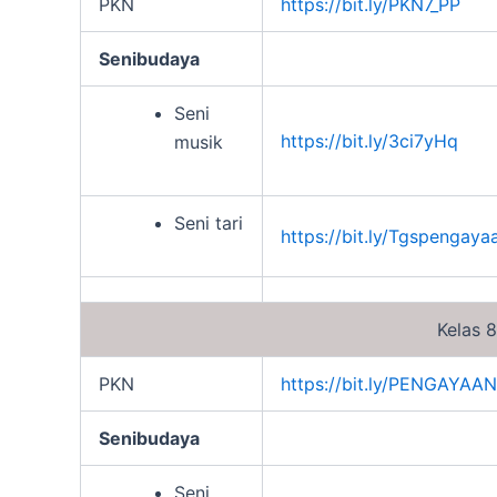
PKN
https://bit.ly/PKN7_PP
Senibudaya
Seni
https://bit.ly/3ci7yHq
musik
Seni tari
https://bit.ly/Tgspengaya
Kelas 8
PKN
https://bit.ly/PENGAYAA
Senibudaya
Seni