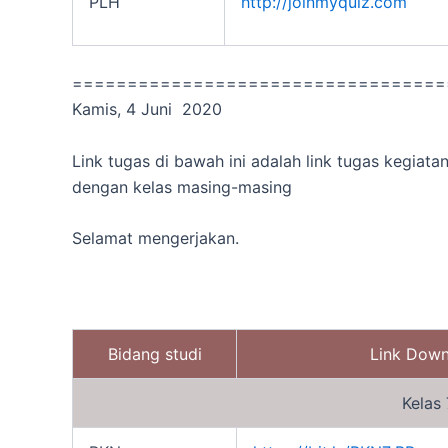
PLH
http://joinmyquiz.com
==================================
Kamis, 4 Juni 2020
Link tugas di bawah ini adalah link tugas kegiata
dengan kelas masing-masing
Selamat mengerjakan.
Bidang studi
Link Dow
Kelas 